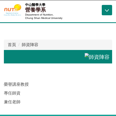
跳
中山醫學大學
營養學系
到
Department of Nutrition,
主
Chung Shan Medical University
要
內
容
區
首頁
師資陣容
榮譽講座教授
專任師資
兼任老師