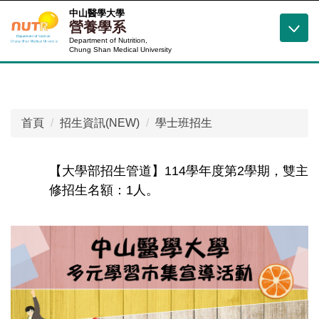
跳
中山醫學大學
營養學系
到
Department of Nutrition,
主
Chung Shan Medical University
要
內
容
區
首頁
招生資訊(NEW)
學士班招生
【大學部招生管道】114學年度第2學期，雙主
修招生名額：1人。