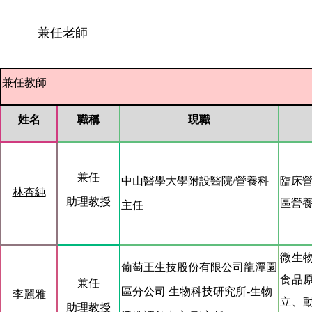
兼任老師
兼任教師
姓名
職稱
現職
兼任
中山醫學大學附設
醫院
/
營養科
臨床
林杏純
助理教授
區營
主任
微生
葡萄王生技股份有限公司龍潭園
食品
兼任
區分公司
生物科技研究所
-
生物
李麗雅
立、
助理教授