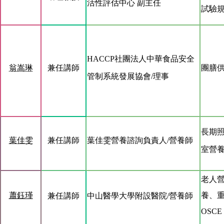
活性評估中心
副主任
試驗
HACCP
社團法人中華食品安全
翁嵩琳
兼任講師
團膳
管制系統發展協會
/
理事
長期
葉佳雯
兼任講師
葉佳雯營養諮詢負責人
/
營養師
室營
老人
蕭鈺瑾
養、
兼任講師
中山醫學大學附設
醫院
/
營養師
OSCE